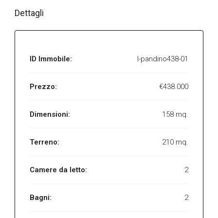
Dettagli
ID Immobile:
I-pandino438-01
Prezzo:
€438.000
Dimensioni:
158 mq.
Terreno:
210 mq.
Camere da letto:
2
Bagni:
2