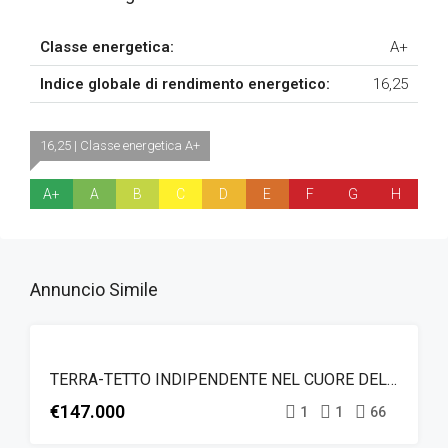
Classe energetica:
A+
Indice globale di rendimento energetico:
16,25
16,25 | Classe energetica A+
A+
A
B
C
D
E
F
G
H
Annuncio Simile
IN
VENDITA
EVIDENZA
TERRA-TETTO INDIPENDENTE NEL CUORE DEL CENTRO STORICO
€147.000
1
1
66