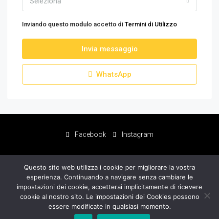
Seleziona
Inviando questo modulo accetto di
Termini di Utilizzo
Invia messaggio
WhatsApp
Facebook
Instagram
Questo sito web utilizza i cookie per migliorare la vostra
esperienza. Continuando a navigare senza cambiare le
impostazioni dei cookie, accetterai implicitamente di ricevere
cookie al nostro sito. Le impostazioni dei Cookies possono
essere modificate in qualsiasi momento.
Novacasa
© NOVACASA S.N.C. PIVA 01538440197 -
Privacy Policy